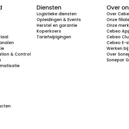
d
Diensten
Over on
Logistieke diensten
Over Ceb
Opleidingen & Events
Onze filial
Herstel en garantie
Onze mer
Koperkoers
Cebeo Ap
iaal
Tariefwijzigingen
Cebeo Cl
analen
Cebeo E-
tie
Werken bi
tion & Control
Over Sone
m
Sonepar 
omatisatie
ducten