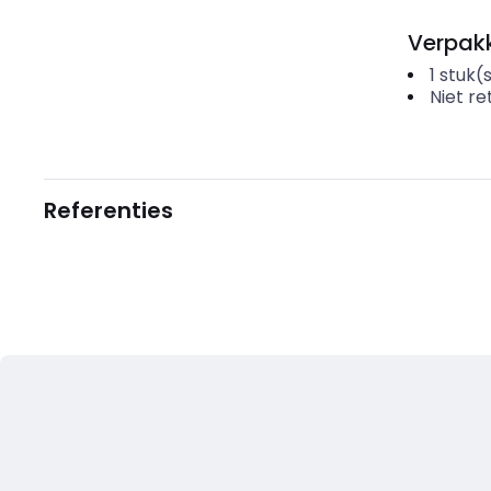
Verpakk
1
stuk(
Niet r
Referenties