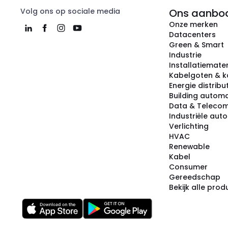
Volg ons op sociale media
Ons aanbo
Onze merken
Datacenters
Green & Smart
Industrie
Installatiemater
Kabelgoten & k
Energie distribu
Building automa
Data & Teleco
Industriële aut
Verlichting
HVAC
Renewable
Kabel
Consumer
Gereedschap
Bekijk alle pro