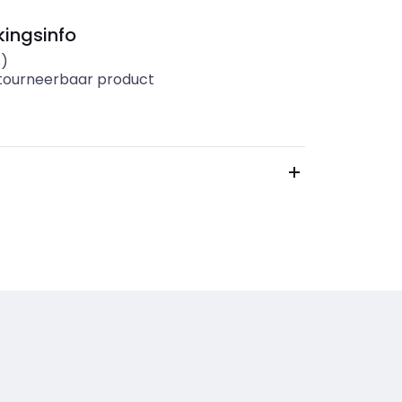
ingsinfo
s)
etourneerbaar product