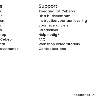
s
Support
eo
Toegang tot Cebeo’s
en
Distributiecentrum
ken
Instructies voor aanlevering
p
voor leveranciers
ub
Streamliner
shop
Hulp nodig?
j Cebeo
FAQ
par
Webshop videotutorials
Governance
Contacteer ons
Taal