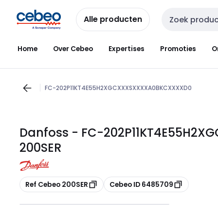
Overslaan
Overslaan
naar
naar
Alle producten
Zoekveld invoer
navigatie
inhoud
Home
Over Cebeo
Expertises
Promoties
O
FC-202P11KT4E55H2XGCXXXSXXXXA0BKCXXXXD0
Danfoss - FC-202P11KT4E55H2X
200SER
Kopiëren
Kopiëren
Ref Cebeo 200SER
Cebeo ID 6485709