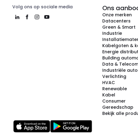
Volg ons op sociale media
Ons aanbo
Onze merken
Datacenters
Green & Smart
Industrie
Installatiemater
Kabelgoten & k
Energie distribu
Building automa
Data & Teleco
Industriële aut
Verlichting
HVAC
Renewable
Kabel
Consumer
Gereedschap
Bekijk alle pro