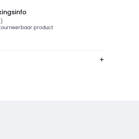
ingsinfo
s)
etourneerbaar product