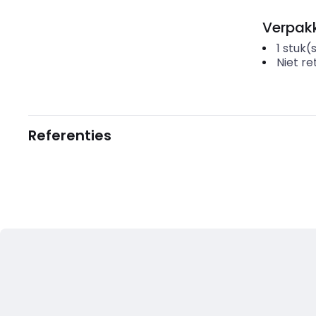
Verpakk
1
stuk(
Niet r
Referenties