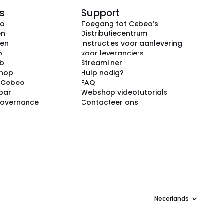
s
Support
eo
Toegang tot Cebeo’s
en
Distributiecentrum
ken
Instructies voor aanlevering
p
voor leveranciers
ub
Streamliner
shop
Hulp nodig?
j Cebeo
FAQ
par
Webshop videotutorials
Governance
Contacteer ons
Taal