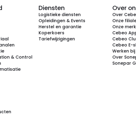
d
Diensten
Over on
Logistieke diensten
Over Ceb
Opleidingen & Events
Onze filial
Herstel en garantie
Onze mer
Koperkoers
Cebeo Ap
iaal
Tariefwijzigingen
Cebeo Cl
analen
Cebeo E-
tie
Werken bi
tion & Control
Over Sone
m
Sonepar 
omatisatie
ducten