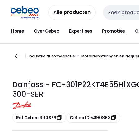
Overslaan
Overslaan
naar
naar
Alle producten
Zoekveld invoer
navigatie
inhoud
Home
Over Cebeo
Expertises
Promoties
O
Industrie automatisatie
Motoraansturingen en freque
Danfoss - FC-301P22KT4E55H1X
300-SER
Kopiëren
Kopiëren
Ref Cebeo 300SER
Cebeo ID 5490863