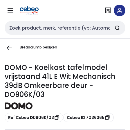
Overslaan
Overslaan
naar
naar
navigatie
inhoud
Zoekveld invoer
Breadcrumb bekijken
DOMO - Koelkast tafelmodel
vrijstaand 41L E Wit Mechanisch
39dB Omkeerbare deur -
DO906K/03
Kopiëren
Kopiëren
Ref Cebeo D0906K/03
Cebeo ID 7036365