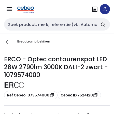
Overslaan
Overslaan
naar
naar
navigatie
inhoud
Zoekveld invoer
Breadcrumb bekijken
ERCO - Optec contourenspot LED
28W 2790lm 3000K DALI-2 zwart -
1079574000
Kopiëren
Kopiëren
Ref Cebeo 1079574000
Cebeo ID 7524120