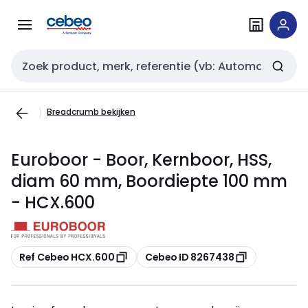
Overslaan
Overslaan
naar
naar
navigatie
inhoud
Zoekveld invoer
Breadcrumb bekijken
Euroboor - Boor, Kernboor, HSS,
diam 60 mm, Boordiepte 100 mm
- HCX.600
Kopiëren
Kopiëren
Ref Cebeo HCX.600
Cebeo ID 8267438