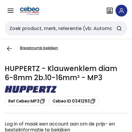
Overslaan
Overslaan
naar
naar
navigatie
inhoud
Zoekveld invoer
Breadcrumb bekijken
HUPPERTZ - Klauwenklem diam
6-8mm 2b.10-16mm² - MP3
Kopiëren
Kopiëren
Ref Cebeo MP3
Cebeo ID 0341293
Log in of maak een account aan om de prijs- en
bestelinformatie te bekijken