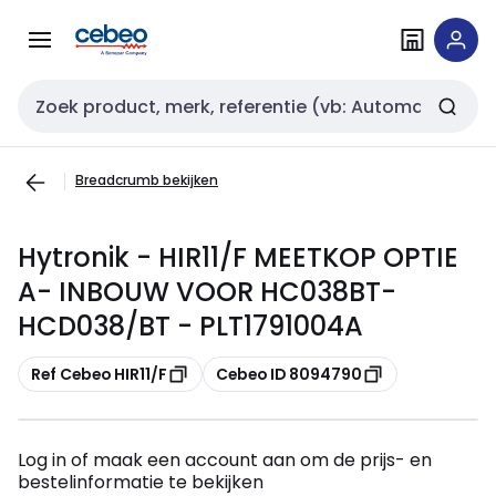
Overslaan
Overslaan
naar
naar
navigatie
inhoud
Zoekveld invoer
Breadcrumb bekijken
Hytronik - HIR11/F MEETKOP OPTIE
A- INBOUW VOOR HC038BT-
HCD038/BT - PLT1791004A
Kopiëren
Kopiëren
Ref Cebeo HIR11/F
Cebeo ID 8094790
Log in of maak een account aan om de prijs- en
bestelinformatie te bekijken