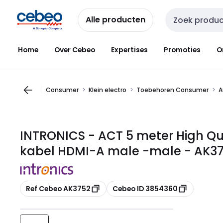
Overslaan
Overslaan
naar
naar
Alle producten
Zoekveld invoer
navigatie
inhoud
Home
Over Cebeo
Expertises
Promoties
O
Consumer
Klein electro
Toebehoren Consumer
A
INTRONICS - ACT 5 meter High Qu
kabel HDMI-A male -male - AK3
Kopiëren
Kopiëren
Ref Cebeo AK3752
Cebeo ID 3854360