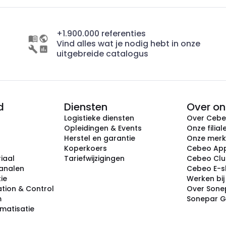
+1.900.000 referenties
Vind alles wat je nodig hebt in onze
uitgebreide catalogus
d
Diensten
Over on
Logistieke diensten
Over Ceb
Opleidingen & Events
Onze filial
Herstel en garantie
Onze mer
Koperkoers
Cebeo Ap
iaal
Tariefwijzigingen
Cebeo Cl
analen
Cebeo E-
tie
Werken bi
tion & Control
Over Sone
m
Sonepar 
omatisatie