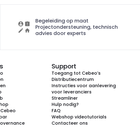
Begeleiding op maat
Projectondersteuning, technisch
advies door experts
s
Support
eo
Toegang tot Cebeo’s
en
Distributiecentrum
ken
Instructies voor aanlevering
p
voor leveranciers
ub
Streamliner
shop
Hulp nodig?
j Cebeo
FAQ
par
Webshop videotutorials
Governance
Contacteer ons