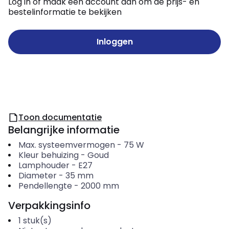
Log in of maak een account aan om de prijs- en
bestelinformatie te bekijken
Inloggen
Toon documentatie
Belangrijke informatie
Max. systeemvermogen
-
75
W
Kleur behuizing
-
Goud
Lamphouder
-
E27
Diameter
-
35
mm
Pendellengte
-
2000
mm
Verpakkingsinfo
1
stuk(s)