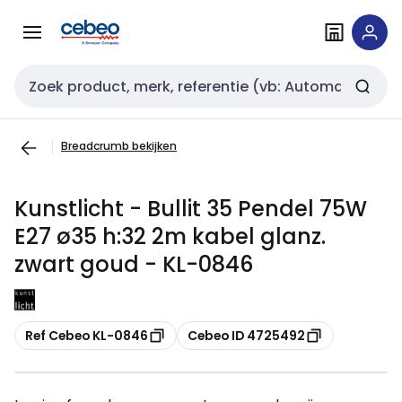
Overslaan
Overslaan
naar
naar
navigatie
inhoud
Zoekveld invoer
Breadcrumb bekijken
Kunstlicht - Bullit 35 Pendel 75W
E27 ø35 h:32 2m kabel glanz.
zwart goud - KL-0846
Kopiëren
Kopiëren
Ref Cebeo KL-0846
Cebeo ID 4725492