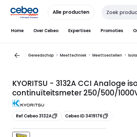
Overslaan
Overslaan
naar
naar
Alle producten
Zoekveld invoer
navigatie
inhoud
Home
Over Cebeo
Expertises
Promoties
O
Gereedschap
Meettechniek
Meettoestellen
Isol
KYORITSU - 3132A CCI Analoge iso
continuïteitsmeter 250/500/1000
Kopiëren
Kopiëren
Ref Cebeo 3132A
Cebeo ID 3419176