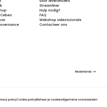
p
voor leveranciers
ub
Streamliner
shop
Hulp nodig?
j Cebeo
FAQ
par
Webshop videotutorials
Governance
Contacteer ons
Taal
ivacy policy
Cookie policy
Beheer je cookies
Algemene voorwaarden