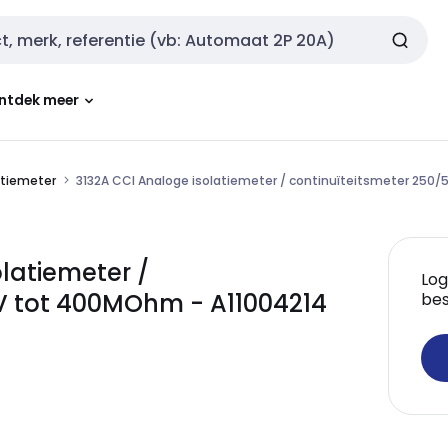
ntdek meer
atiemeter
3132A CCI Analoge isolatiemeter / continuïteitsmeter 25
latiemeter /
Log
V tot 400MOhm - A11004214
bes