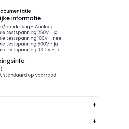
documentatie
ijke informatie
ie/aanduiding
-
Analoog
le testspanning 250V
-
ja
le testspanning 100V
-
nee
le testspanning 500V
-
ja
le testspanning 1000V
-
ja
ingsinfo
s)
t standaard op voorraad