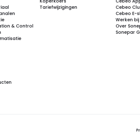
Koperkoers
Cebeo Ap
iaal
Tariefwijzigingen
Cebeo Cl
analen
Cebeo E-
tie
Werken bi
tion & Control
Over Sone
m
Sonepar 
omatisatie
ducten
Pr