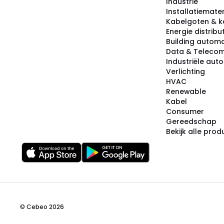
Industrie
Installatiemater
Kabelgoten & k
Energie distribu
Building automa
Data & Teleco
Industriële aut
Verlichting
HVAC
Renewable
Kabel
Consumer
Gereedschap
Bekijk alle pro
© Cebeo 2026