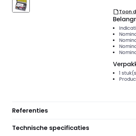
Toon 
Belangr
Indicat
Nomina
Nomina
Nomina
Nomina
Verpakk
1
stuk(
Produc
Referenties
Technische specificaties