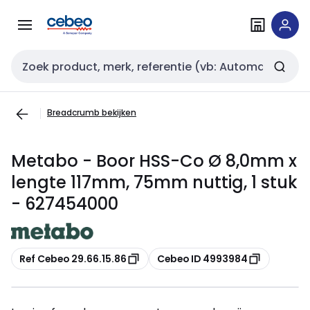
Overslaan
Overslaan
naar
naar
navigatie
inhoud
Zoekveld invoer
Breadcrumb bekijken
Metabo - Boor HSS-Co Ø 8,0mm x
lengte 117mm, 75mm nuttig, 1 stuk
- 627454000
Kopiëren
Kopiëren
Ref Cebeo 29.66.15.86
Cebeo ID 4993984