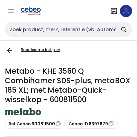
Overslaan
Overslaan
naar
naar
navigatie
inhoud
Zoekveld invoer
Breadcrumb bekijken
Metabo - KHE 3560 Q
Combihamer SDS-plus, metaBOX
185 XL; met Metabo-Quick-
wisselkop - 600811500
Kopiëren
Kopiëren
Ref Cebeo 600811500
Cebeo ID 8397679