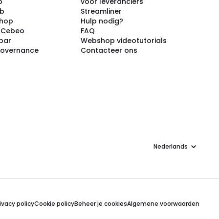
p
voor leveranciers
ub
Streamliner
shop
Hulp nodig?
j Cebeo
FAQ
par
Webshop videotutorials
Governance
Contacteer ons
Taal
ivacy policy
Cookie policy
Beheer je cookies
Algemene voorwaarden