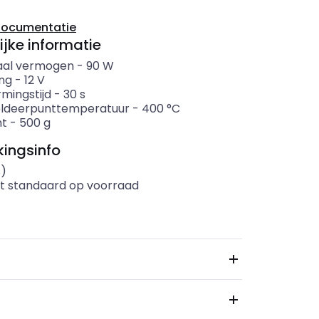
documentatie
ijke informatie
aal vermogen
-
90
W
ng
-
12
V
mingstijd
-
30
s
oldeerpunttemperatuur
-
400
°C
ht
-
500
g
ingsinfo
s)
t standaard op voorraad