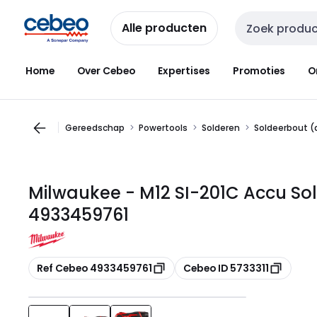
Overslaan
Overslaan
naar
naar
Alle producten
Zoekveld invoer
navigatie
inhoud
Home
Over Cebeo
Expertises
Promoties
O
Gereedschap
Powertools
Solderen
Soldeerbout (
Milwaukee - M12 SI-201C Accu Sol
4933459761
Kopiëren
Kopiëren
Ref Cebeo 4933459761
Cebeo ID 5733311