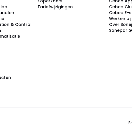
Koperkoers
Cebeo Ap
iaal
Tariefwijzigingen
Cebeo Cl
analen
Cebeo E-
tie
Werken bi
tion & Control
Over Sone
m
Sonepar 
omatisatie
ducten
Pr