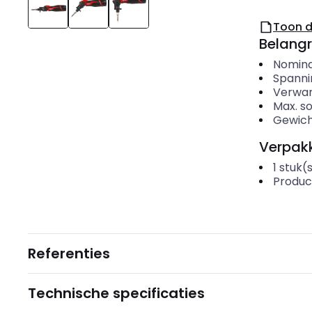
Toon 
Belangr
Nomin
Spanni
Verwar
Max. s
Gewic
Verpakk
1
stuk(
Produc
Referenties
Technische specificaties