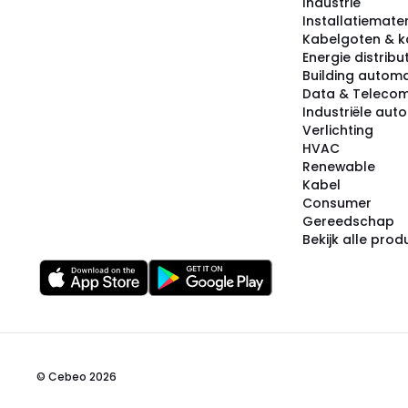
Industrie
Installatiemater
Kabelgoten & k
Energie distribu
Building automa
Data & Teleco
Industriële aut
Verlichting
HVAC
Renewable
Kabel
Consumer
Gereedschap
Bekijk alle pro
© Cebeo 2026