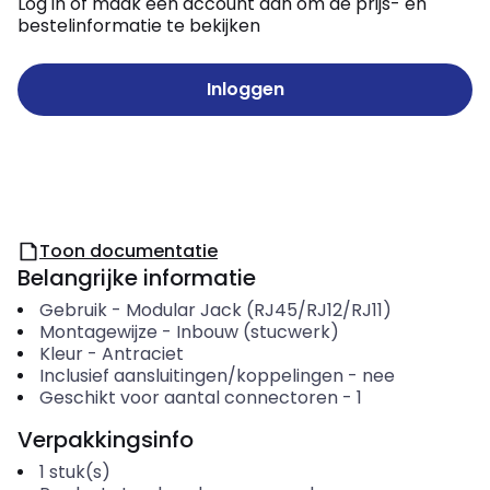
Log in of maak een account aan om de prijs- en
bestelinformatie te bekijken
Inloggen
Toon documentatie
Belangrijke informatie
Gebruik
-
Modular Jack (RJ45/RJ12/RJ11)
Montagewijze
-
Inbouw (stucwerk)
Kleur
-
Antraciet
Inclusief aansluitingen/koppelingen
-
nee
Geschikt voor aantal connectoren
-
1
Verpakkingsinfo
1
stuk(s)