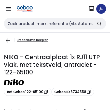
Overslaan
Overslaan
naar
naar
navigatie
inhoud
Zoekveld invoer
Breadcrumb bekijken
NIKO - Centraalplaat 1x RJ11 UTP
vlak, met tekstveld, antraciet -
122-65100
Kopiëren
Kopiëren
Ref Cebeo 122-65100
Cebeo ID 3734558