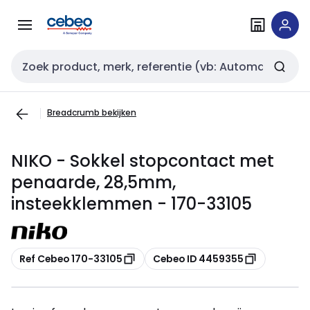
Overslaan
Overslaan
naar
naar
navigatie
inhoud
Zoekveld invoer
Breadcrumb bekijken
NIKO - Sokkel stopcontact met
penaarde, 28,5mm,
insteekklemmen - 170-33105
Kopiëren
Kopiëren
Ref Cebeo 170-33105
Cebeo ID 4459355