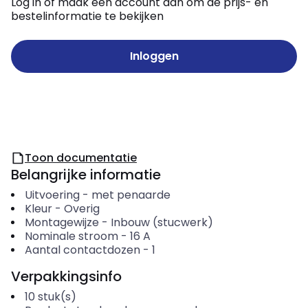
Log in of maak een account aan om de prijs- en
bestelinformatie te bekijken
Inloggen
Toon documentatie
Belangrijke informatie
Uitvoering
-
met penaarde
Kleur
-
Overig
Montagewijze
-
Inbouw (stucwerk)
Nominale stroom
-
16
A
Aantal contactdozen
-
1
Verpakkingsinfo
10
stuk(s)