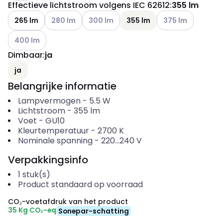
Effectieve lichtstroom volgens IEC 62612
:
355 lm
Andere varianten (Huidige combinatie niet mogelijk
Andere varianten (Huidige combinatie ni
Andere varianten (
265 lm
280 lm
300 lm
355 lm
375 lm
Andere varianten (Huidige combinatie niet mogelijk)
400 lm
Dimbaar
:
ja
ja
Belangrijke informatie
Lampvermogen
-
5.5
W
Lichtstroom
-
355
lm
Voet
-
GU10
Kleurtemperatuur
-
2700
K
Nominale spanning
-
220...240
V
Verpakkingsinfo
1
stuk(s)
Product standaard op voorraad
CO₂-voetafdruk van het product
35 Kg CO₂-eq
Sonepar-schatting