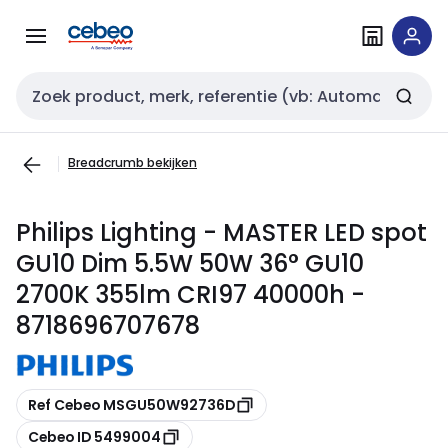
Overslaan
Overslaan
naar
naar
navigatie
inhoud
Zoekveld invoer
Breadcrumb bekijken
Philips Lighting - MASTER LED spot
GU10 Dim 5.5W 50W 36° GU10
2700K 355lm CRI97 40000h -
8718696707678
Kopiëren
Ref Cebeo MSGU50W92736D
Kopiëren
Cebeo ID 5499004