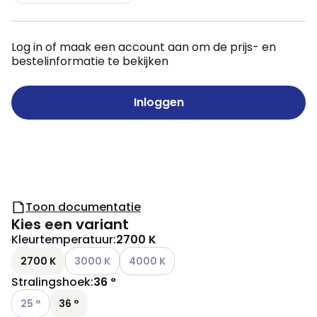
Log in of maak een account aan om de prijs- en
bestelinformatie te bekijken
Inloggen
Toon documentatie
Kies een variant
Kleurtemperatuur
:
2700 K
Andere varianten (Huidige combinatie niet mogelij
Andere varianten (Huidige combinatie ni
2700 K
3000 K
4000 K
Stralingshoek
:
36 °
Andere varianten (Huidige combinatie niet mogelijk)
25 °
36 °