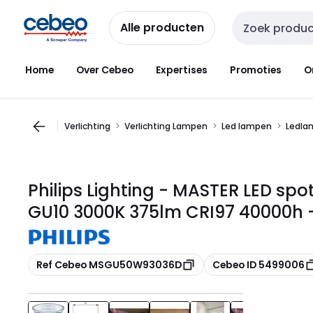
Overslaan
Overslaan
naar
naar
Alle producten
Zoekveld invoer
navigatie
inhoud
Home
Over Cebeo
Expertises
Promoties
O
Verlichting
Verlichting Lampen
Led lampen
Ledla
Philips Lighting - MASTER LED sp
GU10 3000K 375lm CRI97 40000h 
Kopiëren
Kopiëren
Ref Cebeo MSGU50W93036D
Cebeo ID 5499006