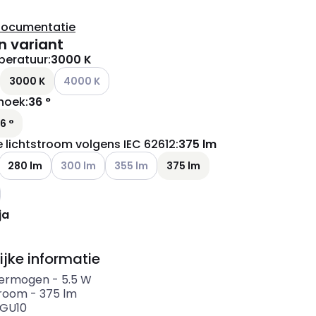
documentatie
n variant
peratuur
:
3000 K
ianten (Huidige combinatie niet mogelijk)
Andere varianten (Huidige combinatie niet mogelijk)
3000 K
4000 K
shoek
:
36 °
6 °
e lichtstroom volgens IEC 62612
:
375 lm
ianten (Huidige combinatie niet mogelijk)
Andere varianten (Huidige combinatie niet mogelijk)
Andere varianten (Huidige combinatie niet
280 lm
300 lm
355 lm
375 lm
ianten (Huidige combinatie niet mogelijk)
ja
ijke informatie
ermogen
-
5.5
W
troom
-
375
lm
GU10