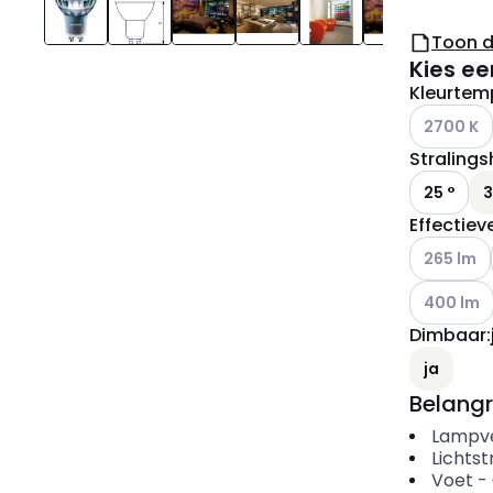
Toon 
Kies ee
Kleurtem
Andere var
2700 K
Straling
25 °
3
Effectiev
Andere var
265 lm
Andere var
400 lm
Dimbaar
:
ja
Belangr
Lampv
Lichts
Voet
-