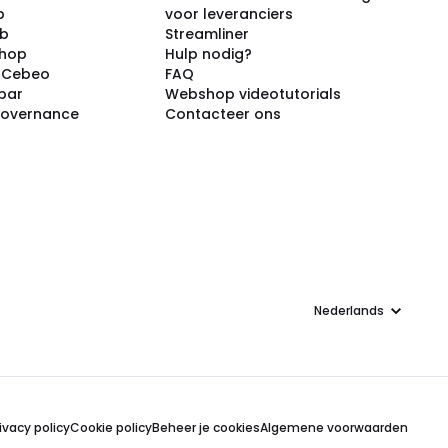
p
voor leveranciers
ub
Streamliner
shop
Hulp nodig?
j Cebeo
FAQ
par
Webshop videotutorials
Governance
Contacteer ons
Taal
ivacy policy
Cookie policy
Beheer je cookies
Algemene voorwaarden