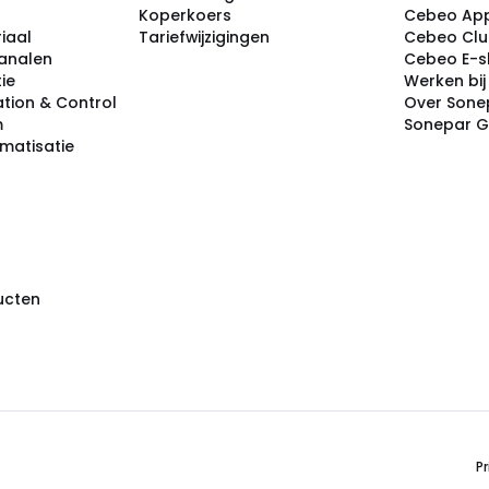
Koperkoers
Cebeo Ap
iaal
Tariefwijzigingen
Cebeo Cl
analen
Cebeo E-
tie
Werken bi
tion & Control
Over Sone
m
Sonepar 
omatisatie
ducten
Pr