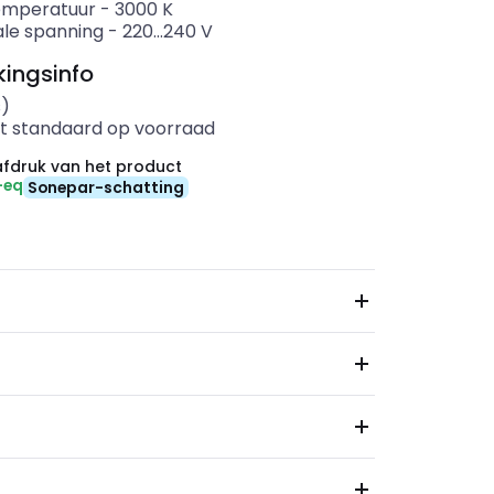
emperatuur
-
3000
K
le spanning
-
220...240
V
ingsinfo
s)
t standaard op voorraad
fdruk van het product
-eq
Sonepar-schatting