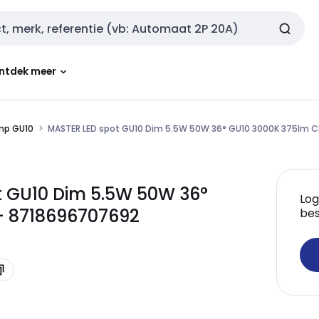
ntdek meer
mp GU10
MASTER LED spot GU10 Dim 5.5W 50W 36° GU10 3000K 375lm 
ot GU10 Dim 5.5W 50W 36°
Log
- 8718696707692
bes