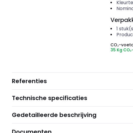
Kleurt
Nomina
Verpakk
1
stuk(
Produc
CO₂-voeta
35 Kg CO₂
Referenties
Technische specificaties
Gedetailleerde beschrijving
Documenten