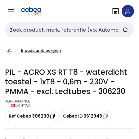
Overslaan
Overslaan
naar
naar
navigatie
inhoud
Zoekveld invoer
Breadcrumb bekijken
PIL - ACRO XS RT T8 - waterdicht
toestel - 1xT8 - 0,6m - 230V -
PMMA - excl. Ledtubes - 306230
Kopiëren
Kopiëren
Ref Cebeo 306230
Cebeo ID 5612948