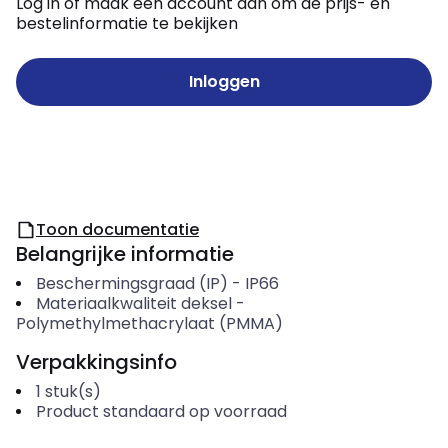
Log in of maak een account aan om de prijs- en
bestelinformatie te bekijken
Inloggen
Toon documentatie
Belangrijke informatie
Beschermingsgraad (IP)
-
IP66
Materiaalkwaliteit deksel
-
Polymethylmethacrylaat (PMMA)
Verpakkingsinfo
1
stuk(s)
Product standaard op voorraad