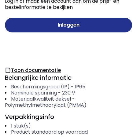
Log in of maak een account aan om de prijs- en
bestelinformatie te bekijken
Inloggen
Toon documentatie
Belangrijke informatie
Beschermingsgraad (IP)
-
IP65
Nominale spanning
-
230
V
Materiaalkwaliteit deksel
-
Polymethylmethacrylaat (PMMA)
Verpakkingsinfo
1
stuk(s)
Product standaard op voorraad