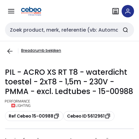
Overslaan
Overslaan
naar
naar
navigatie
inhoud
Zoekveld invoer
Breadcrumb bekijken
PIL - ACRO XS RT T8 - waterdicht
toestel - 2xT8 - 1,5m - 230V -
PMMA - excl. Ledtubes - 15-00988
Kopiëren
Kopiëren
Ref Cebeo 15-00988
Cebeo ID 5612961