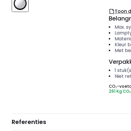
Toon 
Belangr
Max. 
Lampt
Materi
Kleur b
Met be
Verpakk
1
stuk(
Niet r
CO₂-voeta
261 Kg CO
Referenties