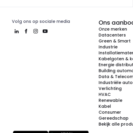
Volg ons op sociale media
Ons aanbo
Onze merken
Datacenters
Green & Smart
Industrie
Installatiemater
Kabelgoten & k
Energie distribu
Building automa
Data & Teleco
Industriële aut
Verlichting
HVAC
Renewable
Kabel
Consumer
Gereedschap
Bekijk alle pro