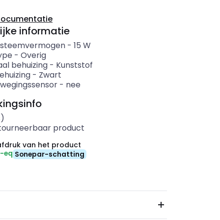
documentatie
ijke informatie
systeemvermogen
-
15
W
ype
-
Overig
aal behuizing
-
Kunststof
ehuizing
-
Zwart
wegingssensor
-
nee
ingsinfo
s)
etourneerbaar product
fdruk van het product
₂-eq
Sonepar-schatting