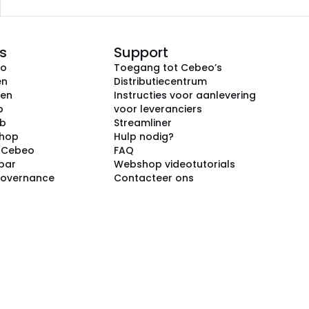
s
Support
eo
Toegang tot Cebeo’s
en
Distributiecentrum
ken
Instructies voor aanlevering
p
voor leveranciers
ub
Streamliner
shop
Hulp nodig?
j Cebeo
FAQ
par
Webshop videotutorials
Governance
Contacteer ons