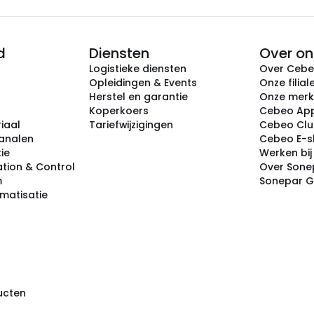
d
Diensten
Over on
Logistieke diensten
Over Ceb
Opleidingen & Events
Onze filial
Herstel en garantie
Onze mer
Koperkoers
Cebeo Ap
iaal
Tariefwijzigingen
Cebeo Cl
analen
Cebeo E-
tie
Werken bi
tion & Control
Over Sone
m
Sonepar 
omatisatie
ducten