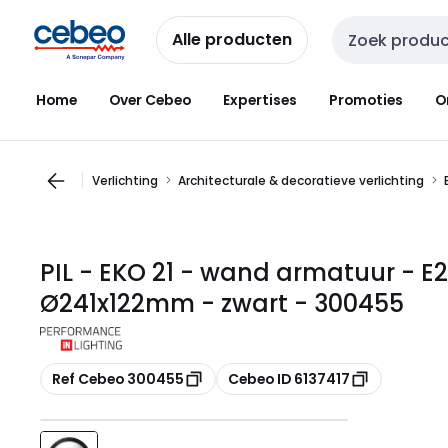
Overslaan
Overslaan
naar
naar
Alle producten
Zoekveld invoer
navigatie
inhoud
Home
Over Cebeo
Expertises
Promoties
O
Verlichting
Architecturale & decoratieve verlichting
PIL - EKO 21 - wand armatuur - E2
Ø241x122mm - zwart - 300455
Kopiëren
Kopiëren
Ref Cebeo 300455
Cebeo ID 6137417