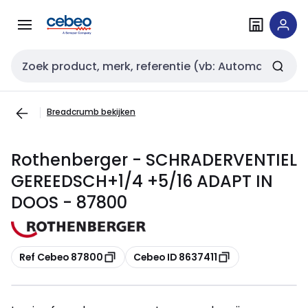
Overslaan
Overslaan
naar
naar
navigatie
inhoud
Zoekveld invoer
Breadcrumb bekijken
Rothenberger - SCHRADERVENTIEL
GEREEDSCH+1/4 +5/16 ADAPT IN
DOOS - 87800
Kopiëren
Kopiëren
Ref Cebeo 87800
Cebeo ID 8637411