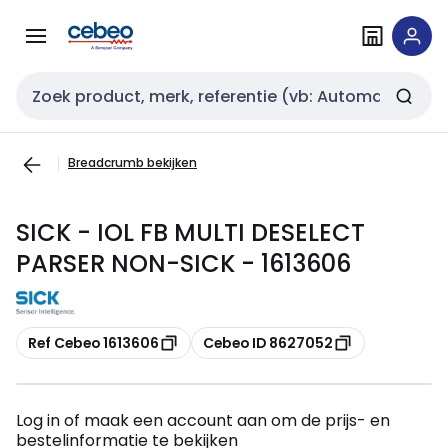
Overslaan
Overslaan
naar
naar
navigatie
inhoud
Zoekveld invoer
Breadcrumb bekijken
SICK - IOL FB MULTI DESELECT
PARSER NON-SICK - 1613606
Kopiëren
Kopiëren
Ref Cebeo 1613606
Cebeo ID 8627052
Log in of maak een account aan om de prijs- en
bestelinformatie te bekijken