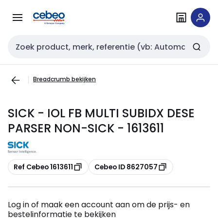
Overslaan
Overslaan
naar
naar
navigatie
inhoud
Zoekveld invoer
Breadcrumb bekijken
SICK - IOL FB MULTI SUBIDX DESE
PARSER NON-SICK - 1613611
Kopiëren
Kopiëren
Ref Cebeo 1613611
Cebeo ID 8627057
Log in of maak een account aan om de prijs- en
bestelinformatie te bekijken