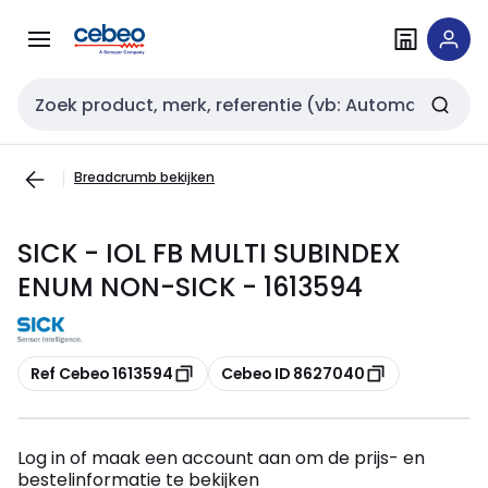
Overslaan
Overslaan
naar
naar
navigatie
inhoud
Zoekveld invoer
Breadcrumb bekijken
SICK - IOL FB MULTI SUBINDEX
ENUM NON-SICK - 1613594
Kopiëren
Kopiëren
Ref Cebeo 1613594
Cebeo ID 8627040
Log in of maak een account aan om de prijs- en
bestelinformatie te bekijken