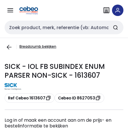
Overslaan
Overslaan
naar
naar
navigatie
inhoud
Zoekveld invoer
Breadcrumb bekijken
SICK - IOL FB SUBINDEX ENUM
PARSER NON-SICK - 1613607
Kopiëren
Kopiëren
Ref Cebeo 1613607
Cebeo ID 8627053
Log in of maak een account aan om de prijs- en
bestelinformatie te bekijken