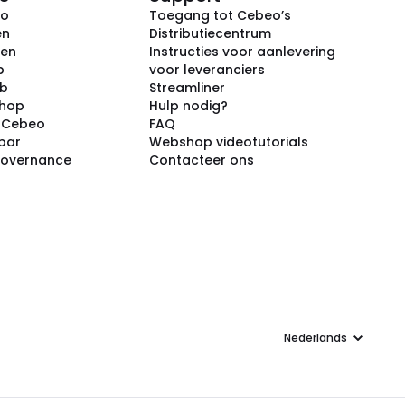
eo
Toegang tot Cebeo’s
en
Distributiecentrum
ken
Instructies voor aanlevering
p
voor leveranciers
ub
Streamliner
shop
Hulp nodig?
j Cebeo
FAQ
par
Webshop videotutorials
Governance
Contacteer ons
Taal