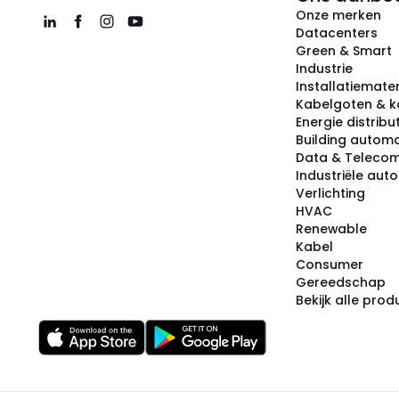
Onze merken
Datacenters
Green & Smart
Industrie
Installatiemater
Kabelgoten & k
Energie distribu
Building automa
Data & Teleco
Industriële aut
Verlichting
HVAC
Renewable
Kabel
Consumer
Gereedschap
Bekijk alle pro