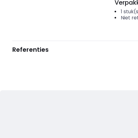
Verpakk
1
stuk(
Niet r
Referenties