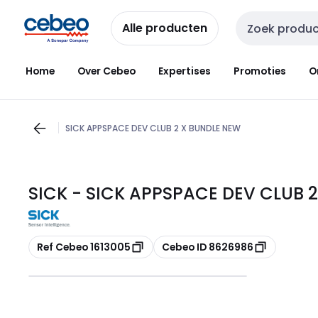
Overslaan
Overslaan
naar
naar
Alle producten
Zoekveld invoer
navigatie
inhoud
Home
Over Cebeo
Expertises
Promoties
O
SICK APPSPACE DEV CLUB 2 X BUNDLE NEW
SICK - SICK APPSPACE DEV CLUB 2
Kopiëren
Kopiëren
Ref Cebeo 1613005
Cebeo ID 8626986