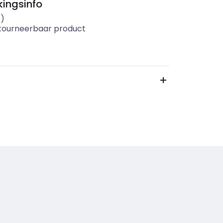
ingsinfo
s)
etourneerbaar product