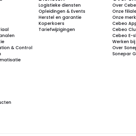
Logistieke diensten
Over Ceb
Opleidingen & Events
Onze filial
Herstel en garantie
Onze mer
Koperkoers
Cebeo Ap
iaal
Tariefwijzigingen
Cebeo Cl
analen
Cebeo E-
tie
Werken bi
tion & Control
Over Sone
m
Sonepar 
omatisatie
ducten