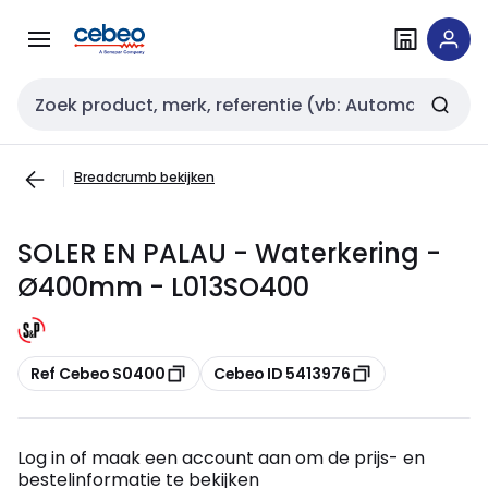
Overslaan
Overslaan
naar
naar
navigatie
inhoud
Zoekveld invoer
Breadcrumb bekijken
SOLER EN PALAU - Waterkering -
Ø400mm - L013SO400
Kopiëren
Kopiëren
Ref Cebeo S0400
Cebeo ID 5413976
Log in of maak een account aan om de prijs- en
bestelinformatie te bekijken