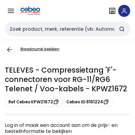
Overslaan
Overslaan
naar
naar
navigatie
inhoud
Zoekveld invoer
Breadcrumb bekijken
TELEVES - Compressietang 'F'-
connectoren voor RG-11/RG6
Telenet / Voo-kabels - KPWZ1672
Kopiëren
Kopiëren
Ref Cebeo KPWZ1672
Cebeo ID 8161224
Log in of maak een account aan om de prijs- en
bestelinformatie te bekijken