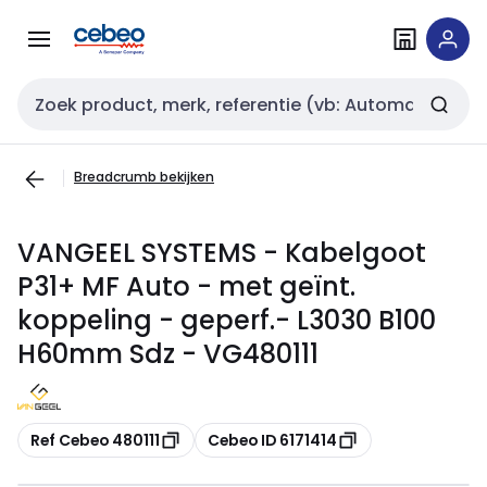
Overslaan
Overslaan
naar
naar
navigatie
inhoud
Zoekveld invoer
Breadcrumb bekijken
VANGEEL SYSTEMS - Kabelgoot
P31+ MF Auto - met geïnt.
koppeling - geperf.- L3030 B100
H60mm Sdz - VG480111
Kopiëren
Kopiëren
Ref Cebeo 480111
Cebeo ID 6171414