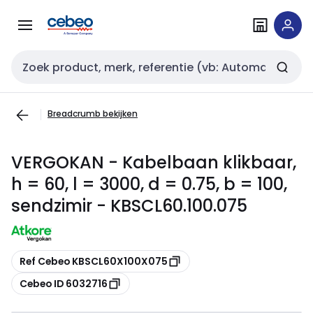
Overslaan
Overslaan
naar
naar
navigatie
inhoud
Zoekveld invoer
Breadcrumb bekijken
VERGOKAN - Kabelbaan klikbaar,
h = 60, l = 3000, d = 0.75, b = 100,
sendzimir - KBSCL60.100.075
Kopiëren
Ref Cebeo KBSCL60X100X075
Kopiëren
Cebeo ID 6032716