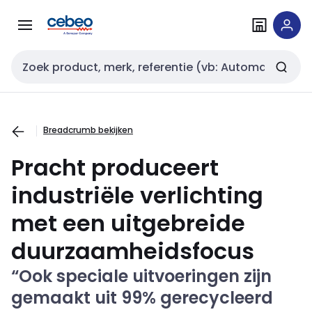
Overslaan
Overslaan
naar
naar
navigatie
inhoud
Zoekveld invoer
Breadcrumb bekijken
Pracht produceert
industriële verlichting
met een uitgebreide
duurzaamheidsfocus
“Ook speciale uitvoeringen zijn
gemaakt uit 99% gerecycleerd