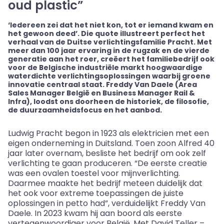
oud plastic”
‘Iedereen zei dat het niet kon, tot er iemand kwam en
het gewoon deed’. Die quote illustreert perfect het
verhaal van de Duitse verlichtingsfamilie Pracht. Met
meer dan 100 jaar ervaring in de rugzak en de vierde
generatie aan het roer, creëert het familiebedrijf ook
voor de Belgische industriële markt hoogwaardige
waterdichte verlichtingsoplossingen waarbij groene
innovatie centraal staat. Freddy Van Daele (Area
Sales Manager België en Business Manager Rail
&
Infra), loodst ons doorheen de historiek, de filosofie,
de duurzaamheidsfocus en het aanbod.
Ludwig Pracht begon in 1923 als elektricien met een
eigen onderneming in Duitsland. Toen zoon Alfred 40
jaar later overnam, besliste het bedrijf om ook zelf
verlichting te gaan produceren. “De eerste creatie
was een ovalen toestel voor mijnverlichting.
Daarmee maakte het bedrijf meteen duidelijk dat
het ook voor extreme toepassingen de juiste
oplossingen in
petto
had”, verduidelijkt Freddy Van
Daele. In 2023 kwam hij aan boord als eerste
vertegenwoordiger voor België. Met David Teller –