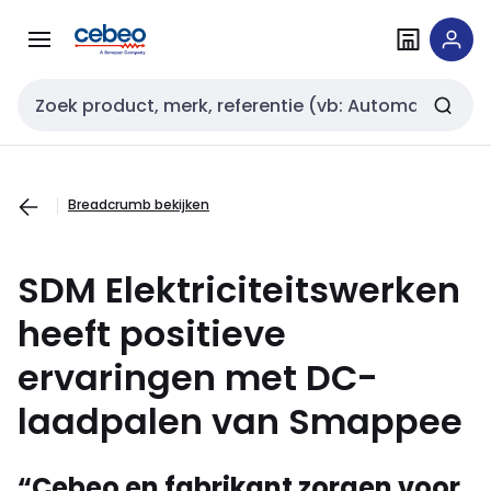
Overslaan
Overslaan
naar
naar
navigatie
inhoud
Zoekveld invoer
Breadcrumb bekijken
SDM Elektriciteitswerken
heeft positieve
ervaringen met DC-
laadpalen van Smappee
“Cebeo en fabrikant zorgen voor