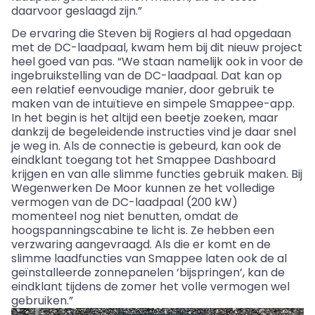
daarvoor geslaagd zijn.”
De ervaring die Steven bij Rogiers al had opgedaan
met de DC-laadpaal, kwam hem bij dit nieuw project
heel goed van pas. “We staan namelijk ook in voor de
ingebruikstelling van de DC-laadpaal. Dat kan op
een relatief eenvoudige manier, door gebruik te
maken van de intuïtieve en simpele Smappee-app.
In het begin is het altijd een beetje zoeken, maar
dankzij de begeleidende instructies vind je daar snel
je weg in. Als de connectie is gebeurd, kan ook de
eindklant toegang tot het Smappee Dashboard
krijgen en van alle slimme functies gebruik maken. Bij
Wegenwerken De Moor kunnen ze het volledige
vermogen van de DC-laadpaal (200 kW)
momenteel nog niet benutten, omdat de
hoogspanningscabine te licht is. Ze hebben een
verzwaring aangevraagd. Als die er komt en de
slimme laadfuncties van Smappee laten ook de al
geïnstalleerde zonnepanelen ‘bijspringen’, kan de
eindklant tijdens de zomer het volle vermogen wel
gebruiken.”