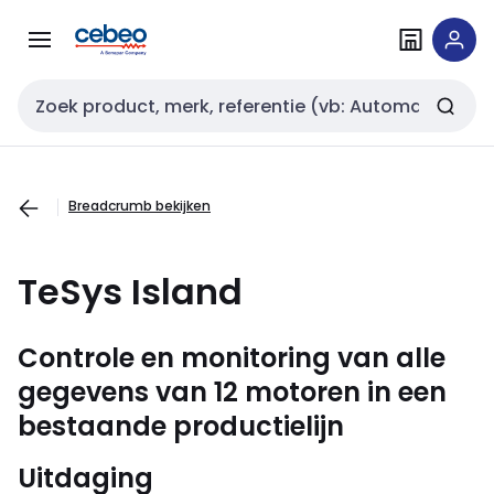
Overslaan
Overslaan
naar
naar
navigatie
inhoud
Zoekveld invoer
Breadcrumb bekijken
TeSys Island
Controle en monitoring van alle
gegevens van 12 motoren in een
bestaande productielijn
Uitdaging