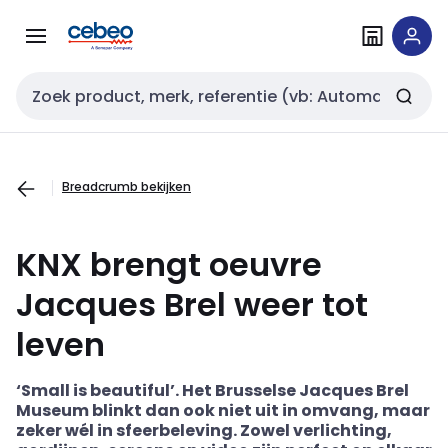
Overslaan
Overslaan
naar
naar
navigatie
inhoud
Zoekveld invoer
Breadcrumb bekijken
KNX brengt oeuvre
Jacques Brel weer tot
leven
‘Small is beautiful’.
Het Brusselse Jacques Brel
Museum blinkt dan ook niet uit in omvang, maar
zeker wél in sfeerbeleving. Zowel verlichting,