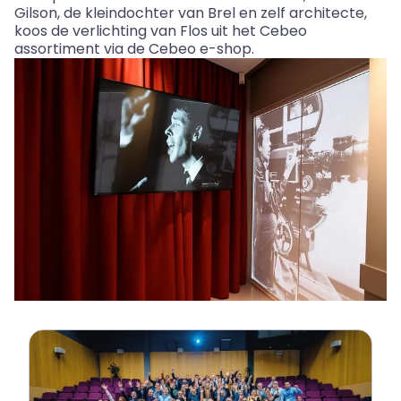
Gilson, de kleindochter van Brel en zelf architecte,
koos de verlichting van Flos uit het
Cebeo
assortiment via de
Cebeo
e-shop.