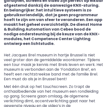
gordijnen,
screens
en video zijn perfect op elkaar
afgestemd dankzij de aanwezige KNX-sturing.
En belangrijker: het intuïtieve systeem is zo
gebruiksvriendelijk, dat je geen programmeur
hoeft te zijn om van sfeer te veranderen. Een app
maakt het geheel overzichtelijk. De dienst Home
&
Building Automation van
Cebeo
bood de
nodige ondersteuning bij de keuze van de KNX-
modules, het
Competence
Center
Lighting
ontwierp een lichtstudie.
Het Jacques Brel museum in hartje Brussel is niet
veel groter dan de gemiddelde woonkamer. Tijdens
een tour maak je kennis met Brels leven en werk. Het
museum is verbonden aan de ‘
Fondation
Brel’, en
heeft een rechtstreekse band met de familie Brel.
Een must do als je in Brussel bent!
Met één druk op het touchscreen. Zo trapt de
onthaalbediende van het museum een rondleiding
op gang.
Screens
gaan omlaag, de algemene
verlichting dimt, accentverlichting gaat naar het
gewenste niveau en de video’s in de