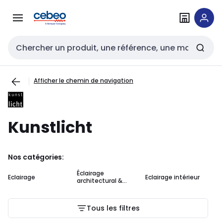
Passer à la
Passer
navigation
au
contenu
Entrée de recherche
Afficher le chemin de navigation
Kunstlicht
Nos catégories:
Éclairage
Eclairage
Eclairage intérieur
Su
architectural &
décoratif
Tous les filtres