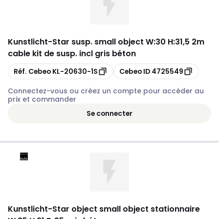
Kunstlicht
-
Star susp. small object W:30 H:31,5 2m
cable kit de susp. incl gris béton
Copier
Copier
Réf. Cebeo
KL-20630-1S
Cebeo ID
4725549
Connectez-vous ou créez un compte pour accéder au
prix et commander
Se connecter
Kunstlicht
-
Star object small object stationnaire