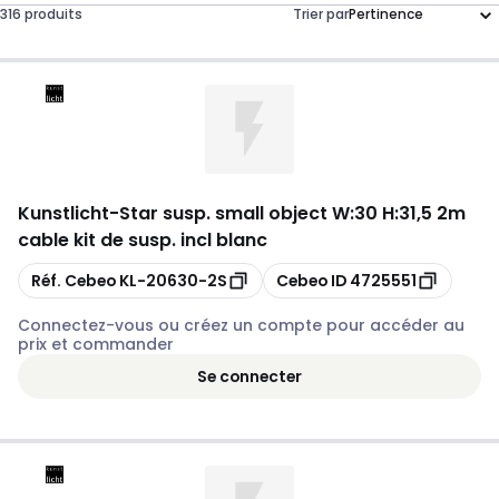
316 produits
Trier par
Kunstlicht
-
Star susp. small object W:30 H:31,5 2m
cable kit de susp. incl blanc
Copier
Copier
Réf. Cebeo
KL-20630-2S
Cebeo ID
4725551
Connectez-vous ou créez un compte pour accéder au
prix et commander
Se connecter