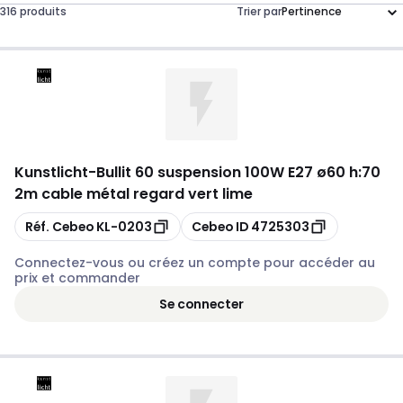
316 produits
Trier par
Kunstlicht
-
Bullit 60 suspension 100W E27 ø60 h:70
2m cable métal regard vert lime
Copier
Copier
Réf. Cebeo
KL-0203
Cebeo ID
4725303
Connectez-vous ou créez un compte pour accéder au
prix et commander
Se connecter