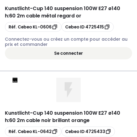
Kunstlicht
-
Cup 140 suspension 100W E27 ø140
h:60 2m cable métal regard or
Copier
Copier
Réf. Cebeo
KL-0606
Cebeo ID
4725415
Connectez-vous ou créez un compte pour accéder au
prix et commander
Se connecter
Kunstlicht
-
Cup 140 suspension 100W E27 ø140
h:60 2m cable noir brillant orange
Copier
Copier
Réf. Cebeo
KL-0642
Cebeo ID
4725433