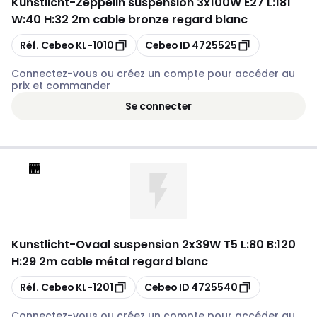
Kunstlicht
-
Zeppelin suspension 3x100W E27 L:181
W:40 H:32 2m cable bronze regard blanc
Copier
Copier
Réf. Cebeo
KL-1010
Cebeo ID
4725525
Connectez-vous ou créez un compte pour accéder au
prix et commander
Se connecter
Kunstlicht
-
Ovaal suspension 2x39W T5 L:80 B:120
H:29 2m cable métal regard blanc
Copier
Copier
Réf. Cebeo
KL-1201
Cebeo ID
4725540
Connectez-vous ou créez un compte pour accéder au