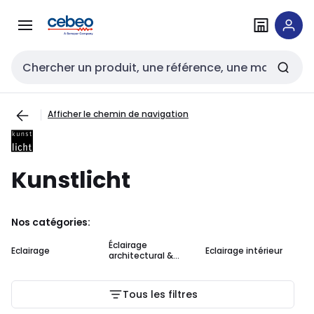
Passer à la
Passer
navigation
au
contenu
Entrée de recherche
Afficher le chemin de navigation
Kunstlicht
Nos catégories:
Éclairage
Eclairage
Eclairage intérieur
Su
architectural &
décoratif
Tous les filtres