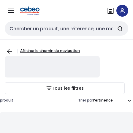
Passer à la
Passer
navigation
au
contenu
Entrée de recherche
Afficher le chemin de navigation
Tous les filtres
produit
Trier par