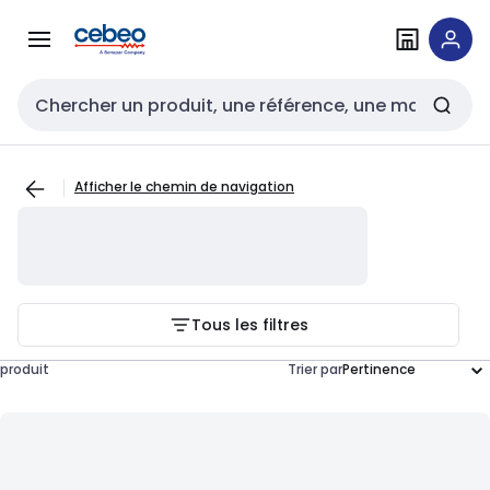
Passer à la
Passer
navigation
au
contenu
Entrée de recherche
Afficher le chemin de navigation
Tous les filtres
produit
Trier par