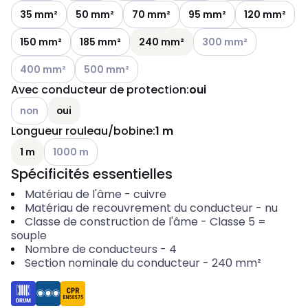
35 mm²
50 mm²
70 mm²
95 mm²
120 mm²
Autres variantes (combi
150 mm²
185 mm²
240 mm²
300 mm²
Autres variantes (combinaison actuelle impossible)
Autres variantes (combinaison actuelle impossib
400 mm²
500 mm²
Avec conducteur de protection
:
oui
Autres variantes (combinaison actuelle impossible)
non
oui
Longueur rouleau/bobine
:
1 m
Autres variantes (combinaison actuelle impossible)
1 m
1000 m
Spécificités essentielles
Matériau de l'âme
-
cuivre
Matériau de recouvrement du conducteur
-
nu
Classe de construction de l'âme
-
Classe 5 =
souple
Nombre de conducteurs
-
4
Section nominale du conducteur
-
240
mm²