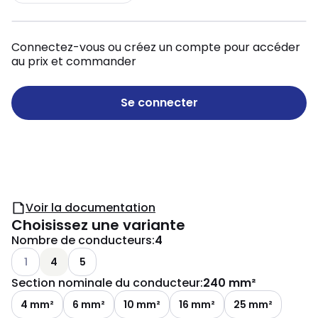
Connectez-vous ou créez un compte pour accéder
au prix et commander
Se connecter
Voir la documentation
Choisissez une variante
Nombre de conducteurs
:
4
Autres variantes (combinaison actuelle impossible)
1
4
5
Section nominale du conducteur
:
240 mm²
4 mm²
6 mm²
10 mm²
16 mm²
25 mm²