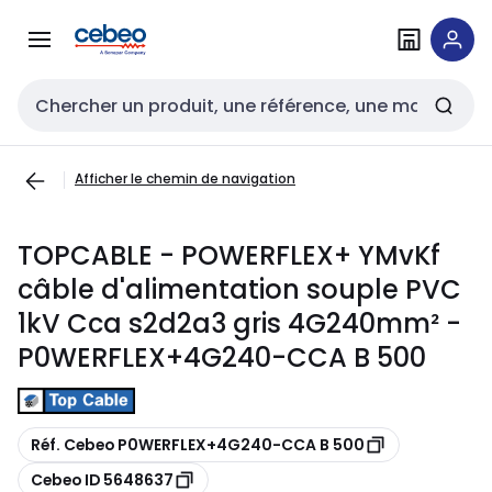
Passer à la
Passer
navigation
au
contenu
Entrée de recherche
Afficher le chemin de navigation
TOPCABLE - POWERFLEX+ YMvKf
câble d'alimentation souple PVC
1kV Cca s2d2a3 gris 4G240mm² -
P0WERFLEX+4G240-CCA B 500
Copier
Réf. Cebeo P0WERFLEX+4G240-CCA B 500
Copier
Cebeo ID 5648637