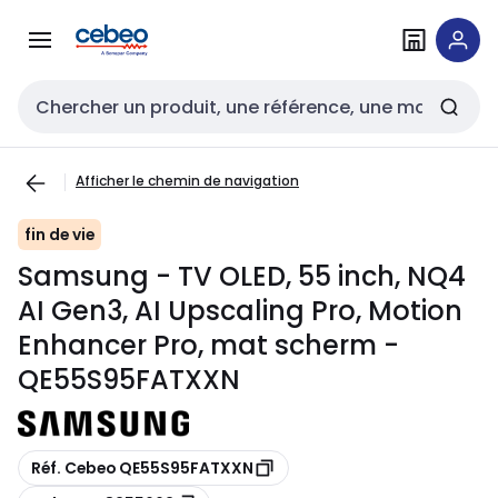
Passer à la
Passer
navigation
au
contenu
Entrée de recherche
Afficher le chemin de navigation
fin de vie
Samsung - TV OLED, 55 inch, NQ4
AI Gen3, AI Upscaling Pro, Motion
Enhancer Pro, mat scherm -
QE55S95FATXXN
Copier
Réf. Cebeo QE55S95FATXXN
Copier