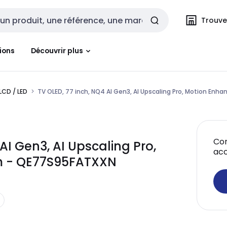
Trouvez
cherche
ions
Découvrir plus
LCD / LED
TV OLED, 77 inch, NQ4 AI Gen3, AI Upscaling Pro, Motion Enh
Con
I Gen3, AI Upscaling Pro,
acc
m - QE77S95FATXXN