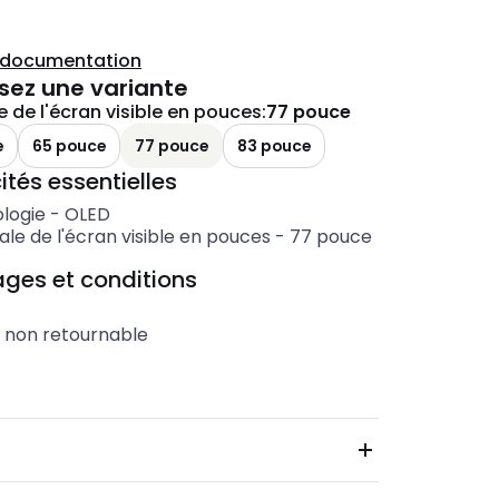
a documentation
sez une variante
 de l'écran visible en pouces
:
77 pouce
e
65 pouce
77 pouce
83 pouce
ités essentielles
logie
-
OLED
le de l'écran visible en pouces
-
77
pouce
ges et conditions
t non retournable