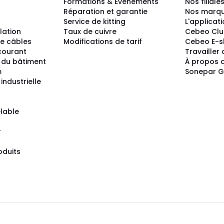
Formations & Événements
Nos filiale
Réparation et garantie
Nos marq
Service de kitting
L'applicat
llation
Taux de cuivre
Cebeo Cl
e câbles
Modifications de tarif
Cebeo E-
 courant
Travailler
 du bâtiment
À propos 
m
Sonepar 
industrielle
lable
r
oduits