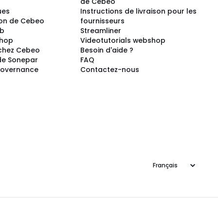
s
de Cebeo
ues
Instructions de livraison pour les
ion de Cebeo
fournisseurs
ub
Streamliner
shop
Videotutorials webshop
 chez Cebeo
Besoin d'aide ?
de Sonepar
FAQ
Governance
Contactez-nous
Langage