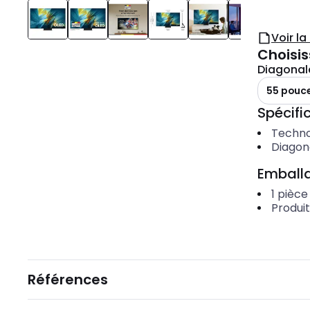
Voir l
Choisis
Diagonale
55 pouc
Spécific
Techno
Diagona
Emballa
1
pièce
Produi
Références