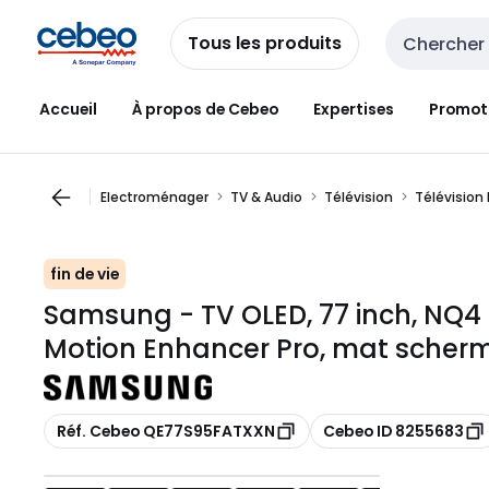
Passer à la
Passer
navigation
au
Tous les produits
Entrée de re
contenu
Accueil
À propos de Cebeo
Expertises
Promot
Electroménager
TV & Audio
Télévision
Télévision 
fin de vie
Samsung - TV OLED, 77 inch, NQ4 A
Motion Enhancer Pro, mat scher
Copier
Copier
Réf. Cebeo QE77S95FATXXN
Cebeo ID 8255683