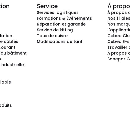
tion
Service
À propo
Services logistiques
À propos 
Formations & Événements
Nos filiale
Réparation et garantie
Nos marq
Service de kitting
L'applicat
llation
Taux de cuivre
Cebeo Cl
e câbles
Modifications de tarif
Cebeo E-
 courant
Travailler
 du bâtiment
À propos 
m
Sonepar 
industrielle
lable
r
oduits