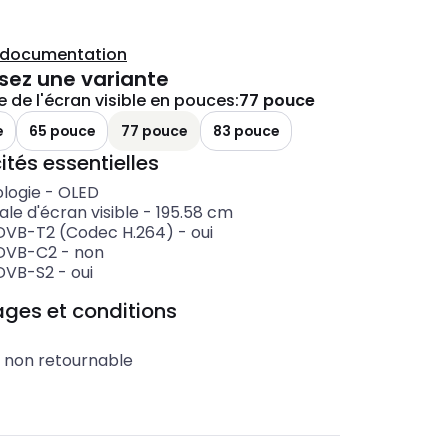
a documentation
sez une variante
 de l'écran visible en pouces
:
77 pouce
e
65 pouce
77 pouce
83 pouce
ités essentielles
logie
-
OLED
le d'écran visible
-
195.58
cm
DVB-T2 (Codec H.264)
-
oui
 DVB-C2
-
non
DVB-S2
-
oui
ges et conditions
t non retournable