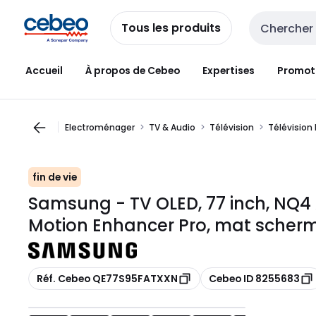
Passer à la
Passer
navigation
au
Tous les produits
Entrée de re
contenu
Accueil
À propos de Cebeo
Expertises
Promot
Electroménager
TV & Audio
Télévision
Télévision 
fin de vie
Samsung - TV OLED, 77 inch, NQ4 A
Motion Enhancer Pro, mat scher
Copier
Copier
Réf. Cebeo QE77S95FATXXN
Cebeo ID 8255683