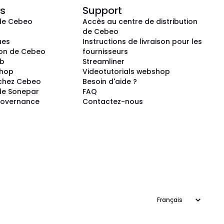
s
Support
de Cebeo
Accès au centre de distribution
s
de Cebeo
ues
Instructions de livraison pour les
ion de Cebeo
fournisseurs
ub
Streamliner
shop
Videotutorials webshop
 chez Cebeo
Besoin d'aide ?
de Sonepar
FAQ
Governance
Contactez-nous
Langage