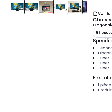
Voir l
Choisis
Diagonale
55 pouc
Spécific
Techno
Diagona
Tuner 
Tuner
Tuner 
Emballa
1
pièce
Produi