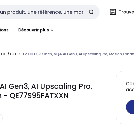
Trouvez
cherche
ions
Découvrir plus
LCD / LED
TV OLED, 77 inch, NQ4 AI Gen3, AI Upscaling Pro, Motion Enh
Con
I Gen3, AI Upscaling Pro,
acc
m - QE77S95FATXXN