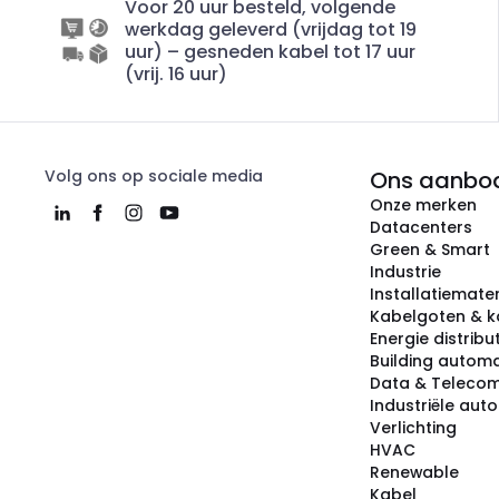
Voor 20 uur besteld, volgende
werkdag geleverd (vrijdag tot 19
uur) – gesneden kabel tot 17 uur
(vrij. 16 uur)
Volg ons op sociale media
Ons aanbo
Onze merken
Datacenters
Green & Smart
Industrie
Installatiemater
Kabelgoten & k
Energie distribu
Building automa
Data & Teleco
Industriële aut
Verlichting
HVAC
Renewable
Kabel