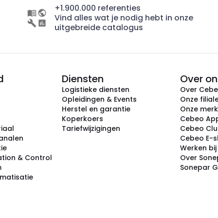
+1.900.000 referenties
Vind alles wat je nodig hebt in onze
uitgebreide catalogus
d
Diensten
Over on
Logistieke diensten
Over Ceb
Opleidingen & Events
Onze filial
Herstel en garantie
Onze mer
Koperkoers
Cebeo Ap
iaal
Tariefwijzigingen
Cebeo Cl
analen
Cebeo E-
tie
Werken bi
tion & Control
Over Sone
m
Sonepar 
omatisatie