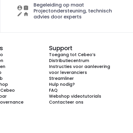
Begeleiding op maat
Projectondersteuning, technisch
advies door experts
s
Support
eo
Toegang tot Cebeo’s
en
Distributiecentrum
ken
Instructies voor aanlevering
p
voor leveranciers
ub
Streamliner
shop
Hulp nodig?
j Cebeo
FAQ
par
Webshop videotutorials
Governance
Contacteer ons