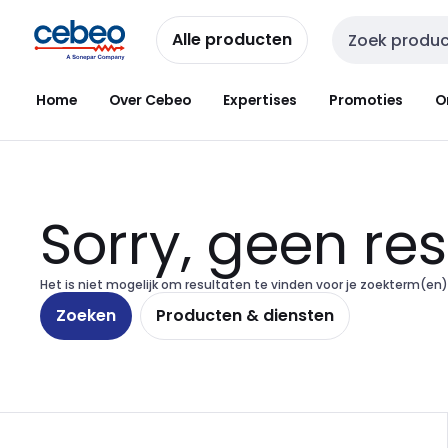
Overslaan
Overslaan
naar
naar
Alle producten
Zoekveld invoer
navigatie
inhoud
Home
Over Cebeo
Expertises
Promoties
O
Sorry, geen re
Het is niet mogelijk om resultaten te vinden voor je zoekterm(
Zoeken
Producten & diensten