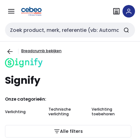
Overslaan
Overslaan
naar
naar
navigatie
inhoud
Zoekveld invoer
Breadcrumb bekijken
Signify
Onze categorieën:
Technische
Verlichting
Ar
Verlichting
verlichting
toebehoren
de
ve
Alle filters