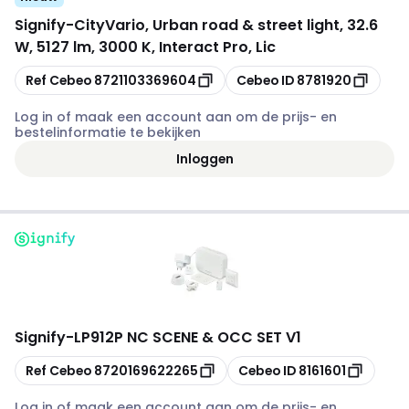
Signify
-
CityVario, Urban road & street light, 32.6
W, 5127 lm, 3000 K, Interact Pro, Lic
Kopiëren
Kopiëren
Ref Cebeo
8721103369604
Cebeo ID
8781920
Log in of maak een account aan om de prijs- en
bestelinformatie te bekijken
Inloggen
Signify
-
LP912P NC SCENE & OCC SET V1
Kopiëren
Kopiëren
Ref Cebeo
8720169622265
Cebeo ID
8161601
Log in of maak een account aan om de prijs- en