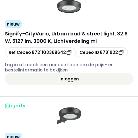
nieuw
Signify
-
CityVario, Urban road & street light, 32.6
W, 5127 lm, 3000 K, Lichtverdeling mi
Kopiëren
Kopiëren
Ref Cebeo
8721103369642
Cebeo ID
8781922
Log in of maak een account aan om de prijs- en
bestelinformatie te bekijken
Inloggen
nieuw