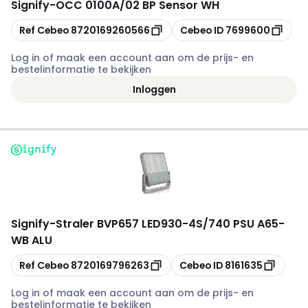
Signify
-
OCC 0100A/02 BP Sensor WH
Kopiëren
Kopiëren
Ref Cebeo
8720169260566
Cebeo ID
7699600
Log in of maak een account aan om de prijs- en
bestelinformatie te bekijken
Inloggen
Signify
-
Straler BVP657 LED930-4S/740 PSU A65-
WB ALU
Kopiëren
Kopiëren
Ref Cebeo
8720169796263
Cebeo ID
8161635
Log in of maak een account aan om de prijs- en
bestelinformatie te bekijken