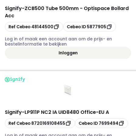
Signify
-
ZCB500 Tube 500mm - Optispace Bollard
Acc
Kopiëren
Kopiëren
Ref Cebeo
48144500
Cebeo ID
5877905
Log in of maak een account aan om de prijs- en
bestelinformatie te bekijken
Inloggen
Signify
-
LP911P NC2 IA UID8480 Office-EU A
Kopiëren
Kopiëren
Ref Cebeo
8720169108455
Cebeo ID
7699494
Log in of maak een account aan om de prijs- en