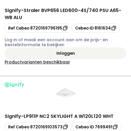
Signify
-
Straler BVP656 LED600-4S/740 PSU A65-
WB ALU
Kopiëren
Kopiëren
Ref Cebeo
8720169796195
Cebeo ID
8161634
Log in of maak een account aan om de prijs- en
bestelinformatie te bekijken
Inloggen
Productvarianten beschikbaar
Signify
-
LP911P NC2 SKYLIGHT A W120L120 WHT
Kopiëren
Kopiëren
Ref Cebeo
8720169103573
Cebeo ID
7699491