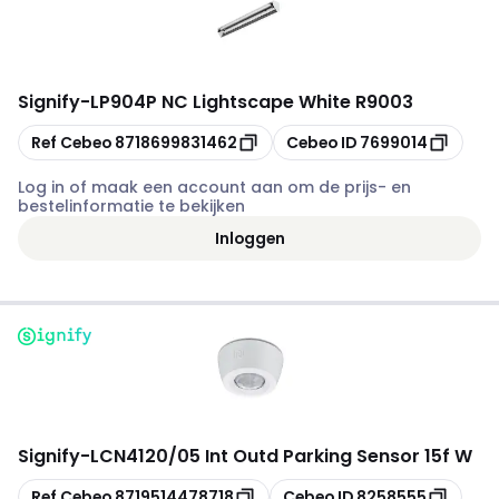
Signify
-
LP904P NC Lightscape White R9003
Kopiëren
Kopiëren
Ref Cebeo
8718699831462
Cebeo ID
7699014
Log in of maak een account aan om de prijs- en
bestelinformatie te bekijken
Inloggen
Signify
-
LCN4120/05 Int Outd Parking Sensor 15f W
Kopiëren
Kopiëren
Ref Cebeo
8719514478718
Cebeo ID
8258555