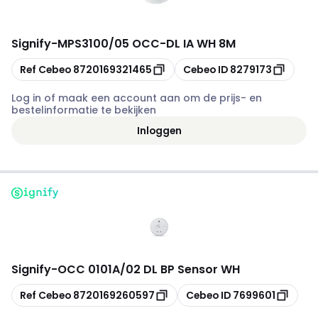
Signify
-
MPS3100/05 OCC-DL IA WH 8M
Kopiëren
Kopiëren
Ref Cebeo
8720169321465
Cebeo ID
8279173
Log in of maak een account aan om de prijs- en
bestelinformatie te bekijken
Inloggen
Signify
-
OCC 0101A/02 DL BP Sensor WH
Kopiëren
Kopiëren
Ref Cebeo
8720169260597
Cebeo ID
7699601