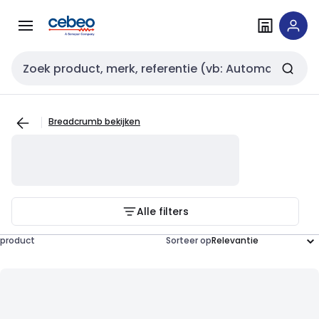
Overslaan
Overslaan
naar
naar
navigatie
inhoud
Zoekveld invoer
Breadcrumb bekijken
Alle filters
product
Sorteer op