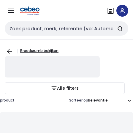
Overslaan
Overslaan
naar
naar
navigatie
inhoud
Zoekveld invoer
Breadcrumb bekijken
Alle filters
product
Sorteer op