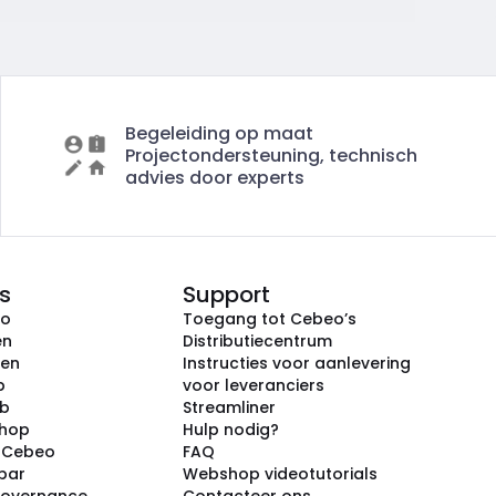
Begeleiding op maat
Projectondersteuning, technisch
advies door experts
s
Support
eo
Toegang tot Cebeo’s
en
Distributiecentrum
ken
Instructies voor aanlevering
p
voor leveranciers
ub
Streamliner
shop
Hulp nodig?
j Cebeo
FAQ
par
Webshop videotutorials