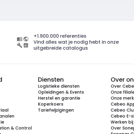
+1.900.000 referenties
Vind alles wat je nodig hebt in onze
uitgebreide catalogus
d
Diensten
Over on
Logistieke diensten
Over Ceb
Opleidingen & Events
Onze filial
Herstel en garantie
Onze mer
Koperkoers
Cebeo Ap
iaal
Tariefwijzigingen
Cebeo Cl
analen
Cebeo E-
tie
Werken bi
tion & Control
Over Sone