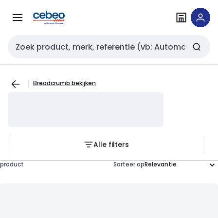
Overslaan
Overslaan
naar
naar
navigatie
inhoud
Zoekveld invoer
Breadcrumb bekijken
Alle filters
product
Sorteer op