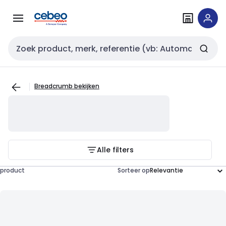
Overslaan
Overslaan
naar
naar
navigatie
inhoud
Zoekveld invoer
Breadcrumb bekijken
Alle filters
product
Sorteer op