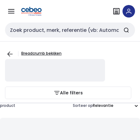
Overslaan
Overslaan
naar
naar
navigatie
inhoud
Zoekveld invoer
Breadcrumb bekijken
Alle filters
product
Sorteer op